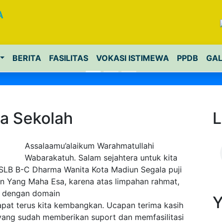
A
BERITA
FASILITAS
VOKASI ISTIMEWA
PPDB
GAL
a Sekolah
L
Assalaamu’alaikum Warahmatullahi
Wabarakatuh. Salam sejahtera untuk kita
i SLB B-C Dharma Wanita Kota Madiun Segala puji
han Yang Maha Esa, karena atas limpahan rahmat,
h dengan domain
Y
apat terus kita kembangkan. Ucapan terima kasih
yang sudah memberikan suport dan memfasilitasi