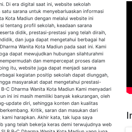
 Di era digital saat ini, website sekolah
h satu sarana untuk menyebarluaskan informasi
 Kota Madiun dengan melalui website ini
i tentang profil sekolah, keadaan sarana
serta didik, prestasi-prestasi yang telah diraih,
didik, dan juga dapat mengetahui berbagai hal
Dharma Wanita Kota Madiun pada saat ini. Kami
moga dapat mewujudkan hubungan silahturahmi
, mempermudah dan mempercepat proses dalam
ng itu, website juga dapat menjadi sarana
rbagai kegiatan positip sekolah dapat diunggah,
ingga masyarakat dapat mengetahui prestasi-
SLB B-C Dharma Wanita Kota Madiun Kami menyadari
 ini ini masih memiliki banyak kekurangan, oleh
ng-update diri, sehingga konten dan kualitas
 berkembang. Kritik, saran dan masukan dari
I
 kami harapkan. Akhir kata, tak lupa saya
b yang telah bekerja keras demi terwujudnya web
id SLB B-C Dharma Wanita Kota Madiun yang juga