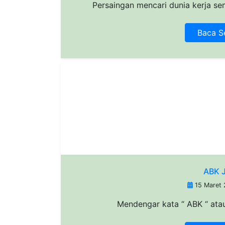
Persaingan mencari dunia kerja sema
Baca S
ABK 
15 Maret
Mendengar kata “ ABK “ atau