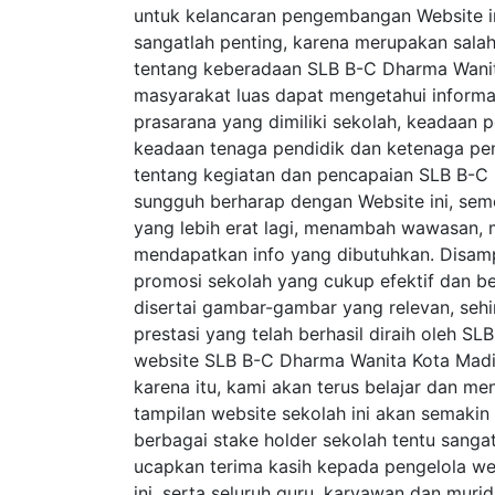
untuk kelancaran pengembangan Website ini.
sangatlah penting, karena merupakan sala
tentang keberadaan SLB B-C Dharma Wanita
masyarakat luas dapat mengetahui informas
prasarana yang dimiliki sekolah, keadaan pe
keadaan tenaga pendidik dan ketenaga pen
tentang kegiatan dan pencapaian SLB B-C 
sungguh berharap dengan Website ini, se
yang lebih erat lagi, menambah wawasan
mendapatkan info yang dibutuhkan. Disampi
promosi sekolah yang cukup efektif dan be
disertai gambar-gambar yang relevan, seh
prestasi yang telah berhasil diraih oleh 
website SLB B-C Dharma Wanita Kota Madiun
karena itu, kami akan terus belajar dan me
tampilan website sekolah ini akan semakin
berbagai stake holder sekolah tentu sangat
ucapkan terima kasih kepada pengelola we
ini, serta seluruh guru, karyawan dan mur