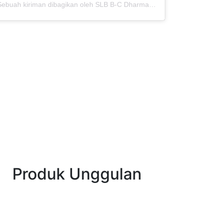
Sebuah kiriman dibagikan oleh SLB B-C Dharma Wanita Kota Madiun (@slbbc.dwmadiun)
Produk Unggulan