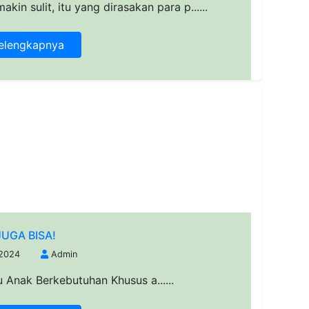
kin sulit, itu yang dirasakan para p......
elengkapnya
JUGA BISA!
 2024
Admin
 Anak Berkebutuhan Khusus a......